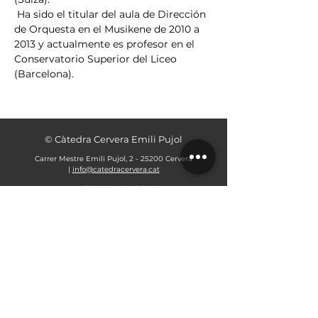
 Ha sido el titular del aula de Dirección 
de Orquesta en el Musikene de 2010 a 
2013 y actualmente es profesor en el 
Conservatorio Superior del Liceo 
(Barcelona).
© Càtedra Cervera Emili Pujol
Carrer Mestre Emili Pujol, 2 - 25200 Cervera
|
info@catedracervera.cat
Política de privacidad
Organiza:
Patrocina: