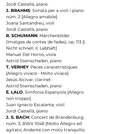
Jordi Castellà, piano
J. BRAHMS
: Sonata per a violí i piano 
núm. 2 [Allegro amabile]
Joana Santandreu, violí
Jordi Castellà, piano
R. SCHUMANN
: Märchenbilder 
(Imatges de contes de fades), op. 113 [I. 
Nicht schnell; II. Lebhaft]
Manuel Del Horno, viola
Astrid Steinschaden, piano
T. VERHEY
: Peces caracetrístiques 
[Allegro vivace - Molto vivace]
Jesús Alcívar, clarinet
Astrid Steinschaden, piano
É. LALO
: Simfonia Espanyola [Allegro 
non troppo]
Juan Ignacio Escalante, violí
Jordi Castellà, piano
J. S. BACH:
 Concert de Brandenburg, 
núm. 3, BWV 1048 [Molto Allegro ed 
agitato; Andante con moto tranquillo; 