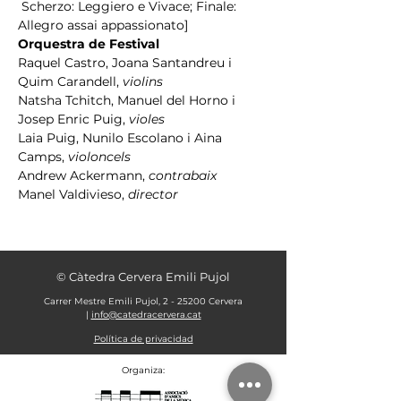
 Scherzo: Leggiero e Vivace; Finale: 
Allegro assai appassionato]
Orquestra de Festival
Raquel Castro, Joana Santandreu i 
Quim Carandell, 
violins
Natsha Tchitch, Manuel del Horno i 
Josep Enric Puig, 
violes
Laia Puig, Nunilo Escolano i Aina 
Camps, 
violoncels
Andrew Ackermann, 
contrabaix
Manel Valdivieso, 
director
© Càtedra Cervera Emili Pujol
Carrer Mestre Emili Pujol, 2 - 25200 Cervera
|
info@catedracervera.cat
Política de privacidad
Organiza: