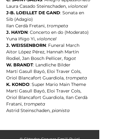
Laura Casado Steinschaden, 
violoncel
J-B. LOEILLET DE GAND
: Sonata en 
Sib (Adagio)
Ilan Cerdà Fretani, 
trompeta
J. HAYDN
: Concerto en do (Moderato)
Yuna Iñigo Yi, 
violoncel
J. WEISSENBORN
: Funeral March
Aitor López Pérez, Hannah Martín 
Rodiel, Jan Bosch Pellicer, 
fagot
W. BRANDT
: Landliche Bilder
Martí Gasull Bayó, Eloi Traver Cols, 
Oriol Blancafort Guardiola, 
trompeta
K. KONDO
: Super Mario Main Theme
Martí Gasull Bayó, Eloi Traver Cols, 
Oriol Blancafort Guardiola, Ilan Cerdà 
Fratani, 
trompeta
Astrid Steinschaden, 
pianista