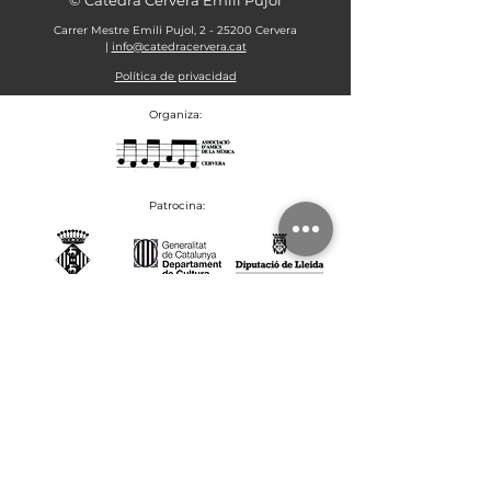
© Càtedra Cervera Emili Pujol
Carrer Mestre Emili Pujol, 2 - 25200 Cervera
|
info@catedracervera.cat
Política de privacidad
Organiza:
Patrocina:
Colabora: