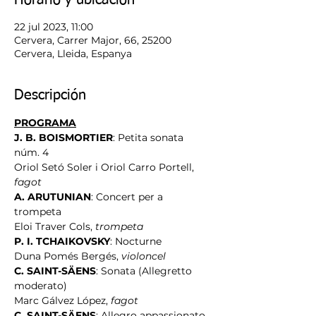
Horario y ubicación
22 jul 2023, 11:00
Cervera, Carrer Major, 66, 25200
Cervera, Lleida, Espanya
Descripción
PROGRAMA
J. B. BOISMORTIER
: Petita sonata 
núm. 4
Oriol Setó Soler i Oriol Carro Portell, 
fagot
A. ARUTUNIAN
: Concert per a 
trompeta
Eloi Traver Cols, 
trompeta
P. I. TCHAIKOVSKY
: Nocturne
Duna Pomés Bergés, 
violoncel
C. SAINT-SÄENS
: Sonata (Allegretto 
moderato)
Marc Gálvez López, 
fagot
C. SAINT-SÄENS
: Allegro appassionato