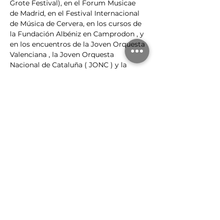
Grote Festival), en el Forum Musicae 
de Madrid, en el Festival Internacional 
de Música de Cervera, en los cursos de 
la Fundación Albéniz en Camprodon , y 
en los encuentros de la Joven Orquesta 
Valenciana , la Joven Orquesta 
Nacional de Cataluña ( JONC ) y la 
Joven Orquesta Nacional de España ( 
JONDE ).
Inscripción-Compra
Venta finalizada
Tipo de entrada
A. LACRUZ | Curso de
violonchelo
Precio